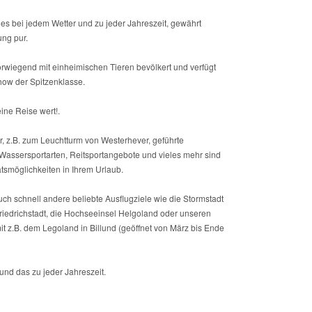
s bei jedem Wetter und zu jeder Jahreszeit, gewährt
ng pur.
vorwiegend mit einheimischen Tieren bevölkert und verfügt
how der Spitzenklasse.
ine Reise wert!.
, z.B. zum Leuchtturm von Westerhever, geführte
assersportarten, Reitsportangebote und vieles mehr sind
tätsmöglichkeiten in Ihrem Urlaub.
uch schnell andere beliebte Ausflugziele wie die Stormstadt
iedrichstadt, die Hochseeinsel Helgoland oder unseren
 z.B. dem Legoland in Billund (geöffnet von März bis Ende
und das zu jeder Jahreszeit.