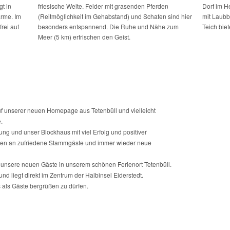
gt in
friesische Weite. Felder mit grasenden Pferden
Dorf im H
ärme. Im
(Reitmöglichkeit im Gehabstand) und Schafen sind hier
mit Laubb
rei auf
besonders entspannend. Die Ruhe und Nähe zum
Teich bie
Meer (5 km) erfrischen den Geist.
uf unserer neuen Homepage aus Tetenbüll und vielleicht
.
g und unser Blockhaus mit viel Erfolg und positiver
ren an zufriedene Stammgäste und immer wieder neue
 unsere neuen Gäste in unserem schönen Ferienort Tetenbüll.
d liegt direkt im Zentrum der Halbinsel Eiderstedt.
 als Gäste bergrüßen zu dürfen.