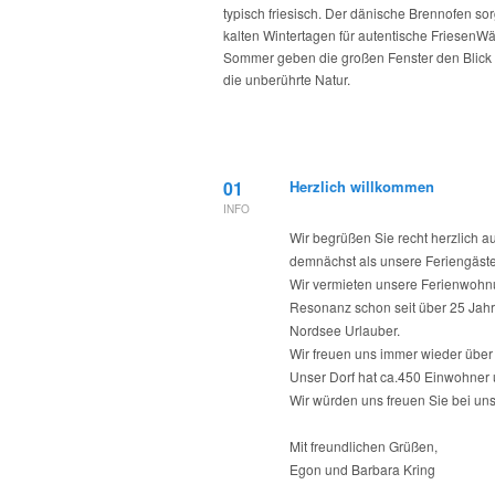
typisch friesisch. Der dänische Brennofen sor
kalten Wintertagen für autentische FriesenW
Sommer geben die großen Fenster den Blick f
die unberührte Natur.
01
Herzlich willkommen
INFO
Wir begrüßen Sie recht herzlich a
demnächst als unsere Feriengäste
Wir vermieten unsere Ferienwohnun
Resonanz schon seit über 25 Jah
Nordsee Urlauber.
Wir freuen uns immer wieder über
Unser Dorf hat ca.450 Einwohner un
Wir würden uns freuen Sie bei uns
Mit freundlichen Grüßen,
Egon und Barbara Kring