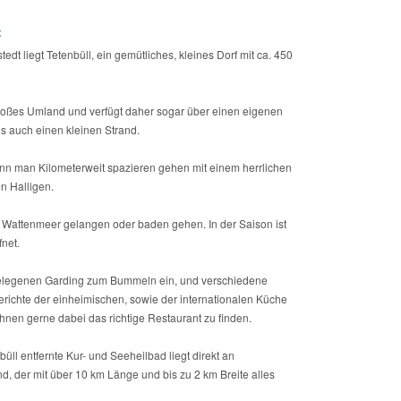
t
tedt liegt Tetenbüll, ein gemütliches, kleines Dorf mit ca. 450
roßes Umland und verfügt daher sogar über einen eigenen
es auch einen kleinen Strand.
nn man Kilometerweit spazieren gehen mit einem herrlichen
n Halligen.
s Wattenmeer gelangen oder baden gehen. In der Saison ist
fnet.
elegenen Garding zum Bummeln ein, und verschiedene
erichte der einheimischen, sowie der internationalen Küche
 Ihnen gerne dabei das richtige Restaurant zu finden.
ll entfernte Kur- und Seeheilbad liegt direkt an
, der mit über 10 km Länge und bis zu 2 km Breite alles