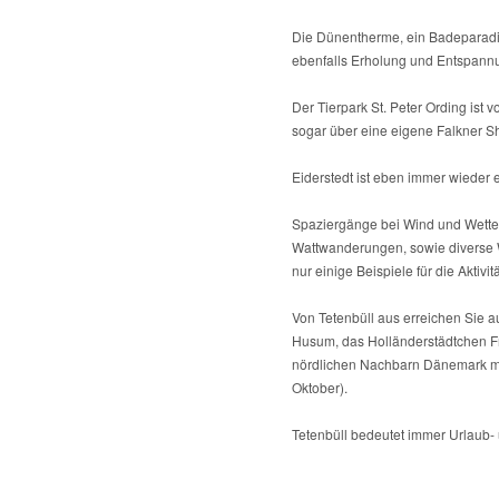
Die Dünentherme, ein Badeparadie
ebenfalls Erholung und Entspannu
Der Tierpark St. Peter Ording ist 
sogar über eine eigene Falkner S
Eiderstedt ist eben immer wieder e
Spaziergänge bei Wind und Wetter
Wattwanderungen, sowie diverse W
nur einige Beispiele für die Aktivi
Von Tetenbüll aus erreichen Sie a
Husum, das Holländerstädtchen Fr
nördlichen Nachbarn Dänemark mit
Oktober).
Tetenbüll bedeutet immer Urlaub- 