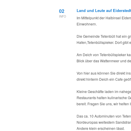
02
Land und Leute auf Eidersted
INFO
Im Mittelpunkt der Halbinsel Eiders
Einwohnern.
Die Gemeinde Tetenbüll hat ein g
Hafen,Tetenbüllspieker. Dort gibt 
Am Deich von Tetenbüllspieker ka
Blick über das Wattenmeer und de
Von hier aus können Sie direkt in
direkt hinterm Deich ein Cafe geöf
Kleine Geschäfte laden im naheg
Restaurants halten kulinarische G
bereit. Fragen Sie uns, wir helfen
Das ca. 10 Autominuten von Tetenbü
Nordeuropas weitestem Sandstrand
Andere klein erscheinen lässt.